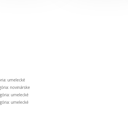
ória: umelecké
ória: novinárske
egória: umelecké
gória: umelecké