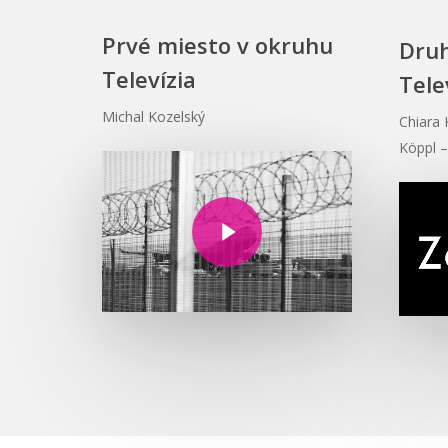
Prvé miesto v okruhu
Druh
Televízia
Tele
Michal Kozelský
Chiara 
Köppl 
Play Video
Play Video
Play Video