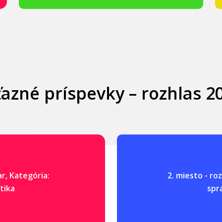
ťazné príspevky – rozhlas 2
ar, Kategória:
2. miesto - ro
tika
spr