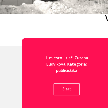
1. miesto - tlač: Zuzana
Ľudviková, Kategória:
publicistika
Čítať