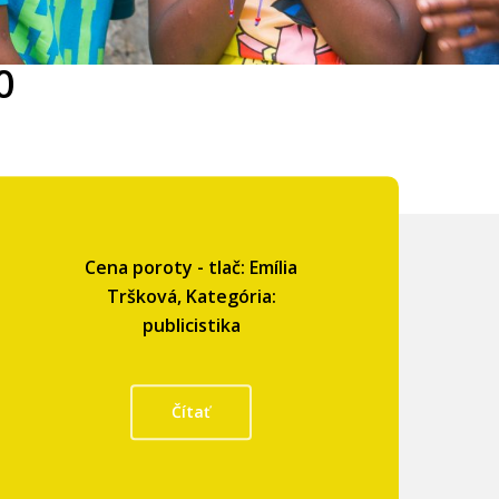
0
Cena poroty - tlač: Emília
Tršková, Kategória:
publicistika
Čítať