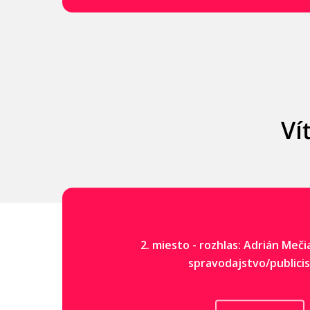
Ví
2. miesto - rozhlas: Adrián Meči
spravodajstvo/publicis