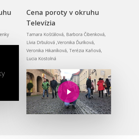
ruhu
Cena poroty v okruhu
Televízia
ienky
Tamara Košťálová, Barbora Čibenková,
Lívia Drbulová ,Veronika Ďuríková,
Veronika Hikaníková, Terézia Kaňová,
Lucia Kostolná
Play Video
Play Video