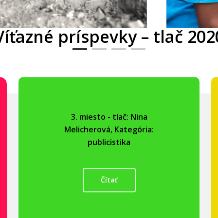
Víťazné príspevky – tlač 202
3. miesto - tlač: Nina
Melicherová, Kategória:
publicistika
Čítať