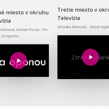
Tretie miesto v ok
é miesto v okruhu
Televízia
vízia
Veronika Klemová – Zimné myšl
Katonová, Kristián Porzer, Tim
Play Video
– Za oponou
Play Video
Play Video