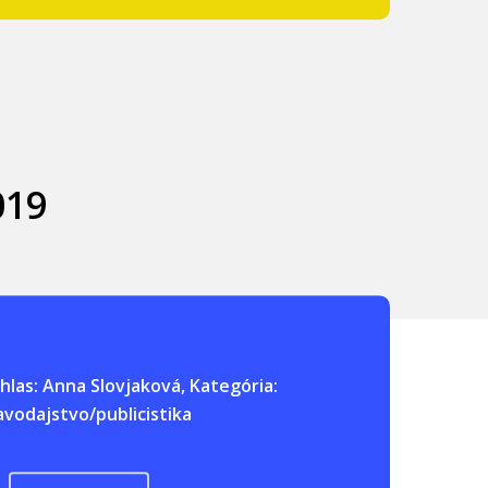
019
zhlas: Anna Slovjaková, Kategória:
avodajstvo/publicistika