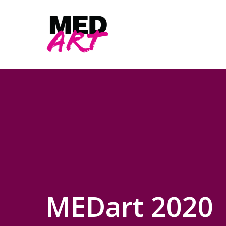
Skip
to
main
content
MEDart 2020