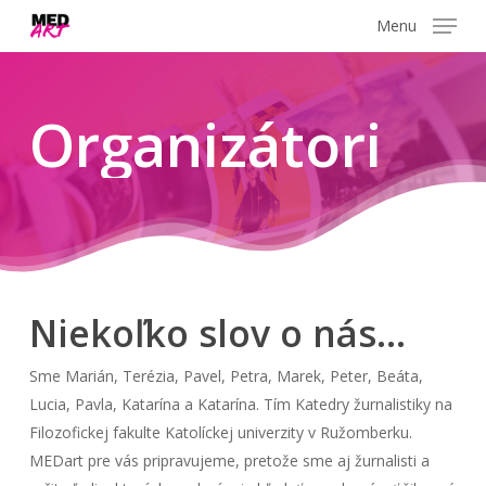
Skip
Menu
to
main
content
Organizátori
Niekoľko
slov
o
nás...
Sme Marián, Terézia, Pavel, Petra, Marek, Peter, Beáta,
Lucia, Pavla, Katarína a Katarína. Tím Katedry žurnalistiky na
Filozofickej fakulte Katolíckej univerzity v Ružomberku.
MEDart pre vás pripravujeme, pretože sme aj žurnalisti a