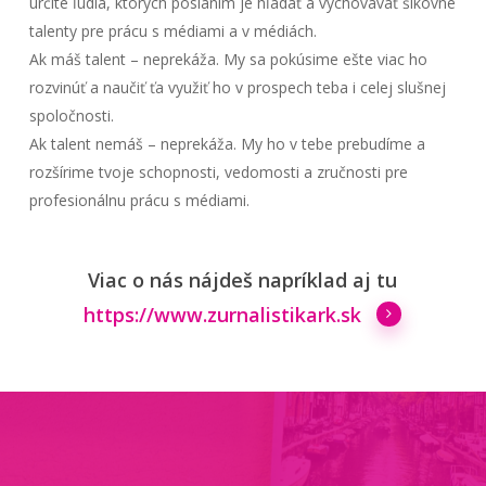
určite ľudia, ktorých poslaním je hľadať a vychovávať šikovné
talenty pre prácu s médiami a v médiách.
Ak máš talent – neprekáža. My sa pokúsime ešte viac ho
rozvinúť a naučiť ťa využiť ho v prospech teba i celej slušnej
spoločnosti.
Ak talent nemáš – neprekáža. My ho v tebe prebudíme a
rozšírime tvoje schopnosti, vedomosti a zručnosti pre
profesionálnu prácu s médiami.
Viac o nás nájdeš napríklad aj tu
https://www.zurnalistikark.sk