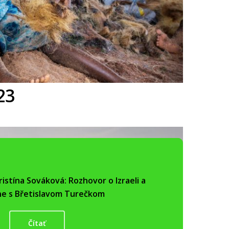
23
Kristína Sováková: Rozhovor o Izraeli a
ne s Břetislavom Turečkom
Čítať