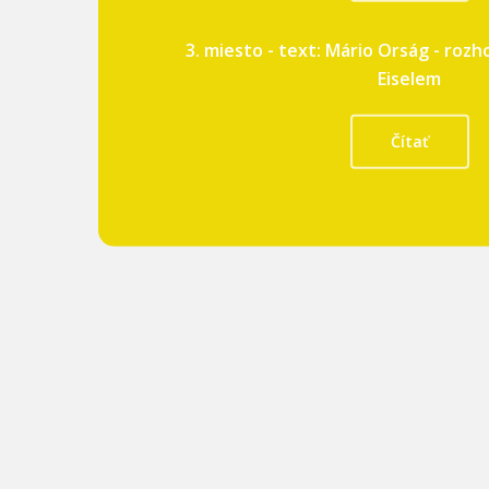
3. miesto - text: Mário Orság - roz
Eiselem
Čítať