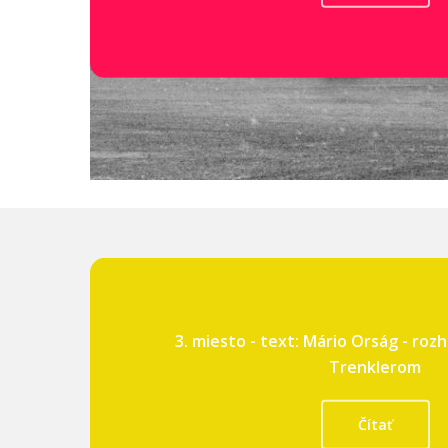
3. miesto - text: Mário Orság - ro
Trenklerom
Čítať