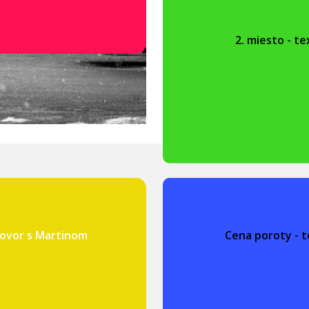
2. miesto - te
zhovor s Martinom
Cena poroty - t