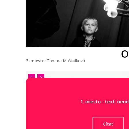
O
3. miesto:
Tamara Maškulková
1. miesto - text: neu
Čítať