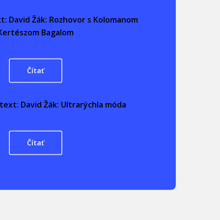
xt: David Žák: Rozhovor s Kolomanom
Kertészom Bagalom
Čítať
text: David Žák: Ultrarýchla móda
Čítať