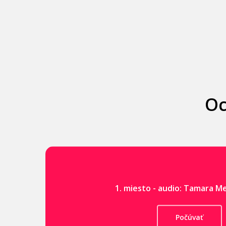
Oc
1. miesto - audio: Tamara 
Počúvať