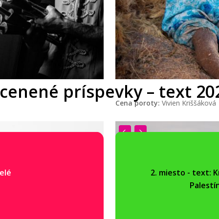
cenené príspevky – text 20
Cena poroty:
Vivien Kriššáková
delé
2. miesto - text: 
Palestí