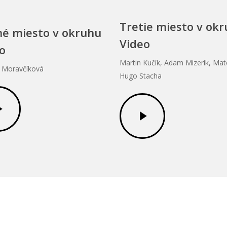
Tretie miesto v ok
é miesto v okruhu
Video
o
Martin Kučík, Adam Mizerík, Mate
a Moravčíková
Hugo Stacha
Play
Video