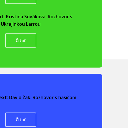
xt: Kristína Sováková: Rozhovor s
Ukrajinkou Larrou
Čítať
ext: David Žák: Rozhovor s hasičom
Čítať