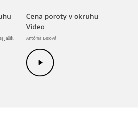
ruhu
Cena poroty v okruhu
Video
j Jašík,
Antónia Bisová
Play
Video