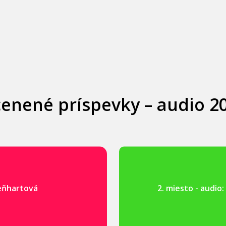
enené príspevky – audio 2
Meňhartová
2. miesto - audio