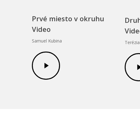
Prvé miesto v okruhu
Druh
Video
Vide
Samuel Kubina
Terézi
Play
Play
Video
Video