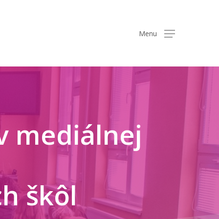
Menu
 v mediálnej
h škôl