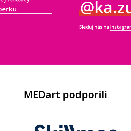
@ka.z
mberku
Sleduj nás na
Instagr
MEDart podporili