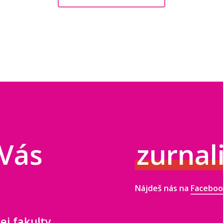
 Vás
zurnal
Nájdeš nás na
Facebo
ej fakulty