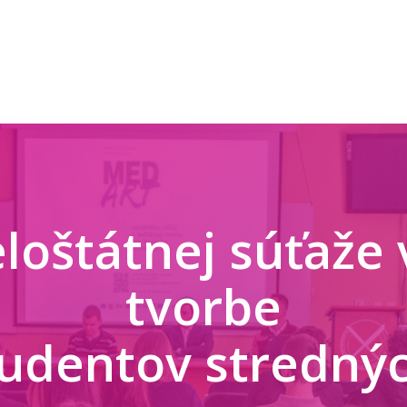
eloštátnej súťaže
tvorbe
tudentov strednýc