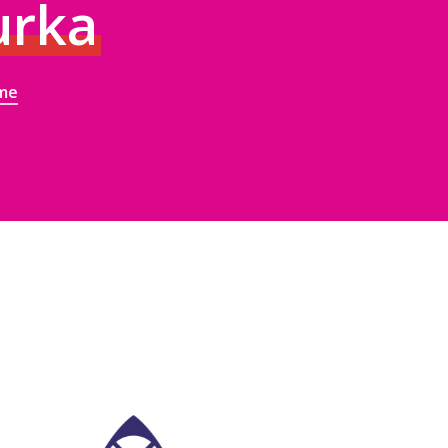
urka
ame