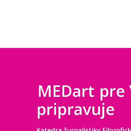
MEDart
pre
pripravuje
Katedra žurnalistiky Filozofick