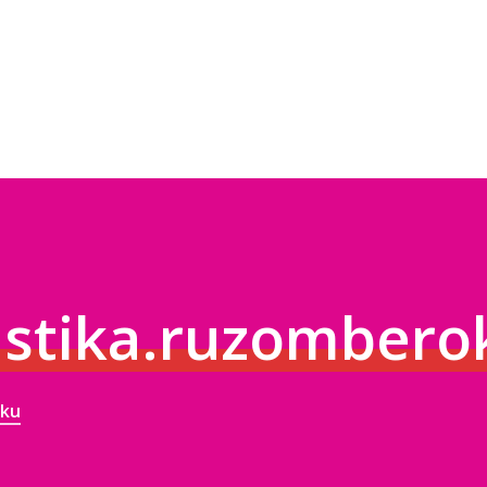
istika.ruzombero
oku