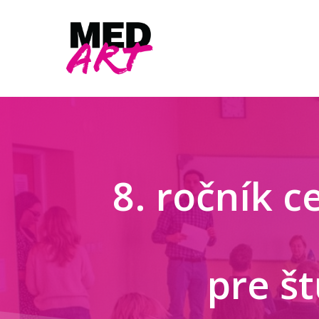
Skip
to
main
content
8. ročník c
pre š