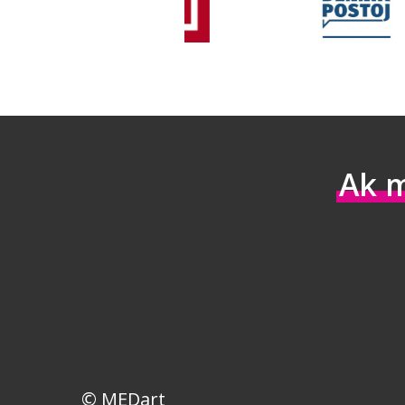
Ak m
© MEDart