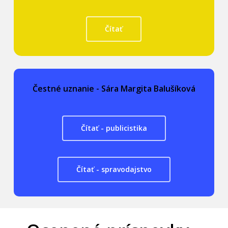
Čítať
Čestné uznanie - Sára Margita Balušíková
Čítať - publicistika
Čítať - spravodajstvo