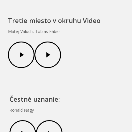
Tretie miesto v okruhu Video
Matej Valúch, Tobias Fáber
Play
Play
Video
Video
Čestné uznanie:
Ronald Nagy
Play
Play
Video
Video