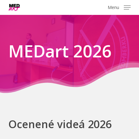
Skip
Menu
to
main
content
MEDart 2026
Ocenené videá 2026